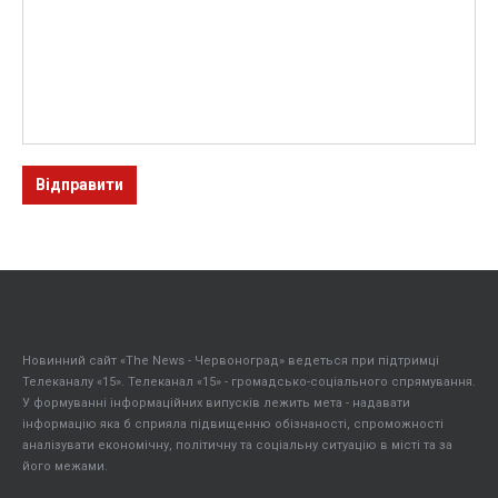
Новинний сайт «The News - Червоноград» ведеться при підтримці
Телеканалу «15». Телеканал «15» - громадсько-соціального спрямування.
У формуванні інформаційних випусків лежить мета - надавати
інформацію яка б сприяла підвищенню обізнаності, спроможності
аналізувати економічну, політичну та соціальну ситуацію в місті та за
його межами.