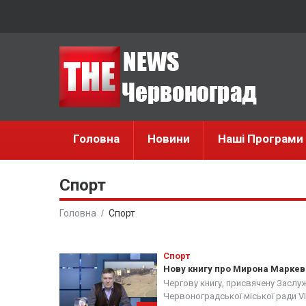
Головна
Новини
Наші Програми
Спорт
Головна
Спорт
Спорт
Нову книгу про Мирона Маркев
Чергову книгу, присвячену Заслу
Червоноградської міської ради V