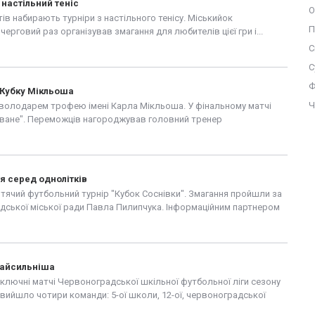
настільний теніс
О
ів набирають турніри з настільного тенісу. Міськийок
П
черговий раз організував змагання для любителів цієї гри і...
С
С
Ф
у Кубку Мікльоша
Ч
м володарем трофею імені Карла Мікльоша. У фінальному матчі
ване". Переможців нагороджував головний тренер
он Маркевич....
 серед однолітків
тячий футбольний турнір "Кубок Соснівки". Змагання пройшли за
дської міської ради Павла Пилипчука. Інформаційним партнером
найсильніша
аключні матчі Червоноградської шкільної футбольної ліги сезону
у вийшло чотири команди: 5-ої школи, 12-ої, червоноградської