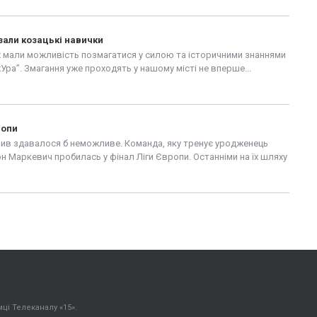
зали козацькі навички
 мали можливість позмагатися у силою та історичними знаннями
жУра”. Змагання уже проходять у нашому місті не вперше...
ропи
ив здавалося б неможливе. Команда, яку тренує уродженець
н Маркевич пробилась у фінал Ліги Європи. Останніми на їх шляху
ці Телеканалу «15».