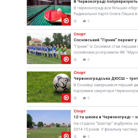
В Червонограді популяризують 
В Червонограді все більших оберт
Радикальної партії Олега Ляшка в 
0
Спорт
Соснівський “Гірник” переміг 
"Гірник" із Соснівки став перши
соснівчани розгромили ФК "Муро
дніпропетровського "Дніпра" Мир
0
Спорт
Червоноградська ДЮСШ – третя
В Соснівці завершився перший ди
підтримки секретаря Червоногра
став "Телеканал 15". У...
0
Спорт
12-та школа в Червонограді – 
На стадіоні “Шахтар” відбулись з
2014-15 років. У фінальну частин
гімназії та...
0