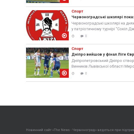
Спорт
Червоноградські школярі пока
Червоноградські школярі на днях
у патріотичному турнірі “Сокіл Д
0
Спорт
Дніпро вийшов у фінал Ліги Єв
Дніпропетровський Дніпро створ
Винників Львівської області Миро
стало...
0
Новинний сайт «The News - Червоноград» ведеться при підтрим