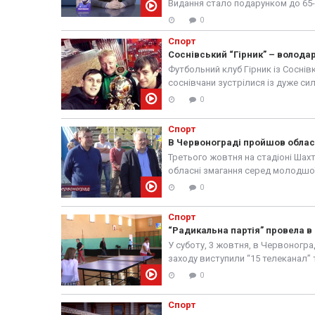
Видання стало подарунком до 65-р
0
Спорт
Соснівський “Гірник” – володар
Футбольний клуб Гірник із Соснів
соснівчани зустрілися із дуже си
(Зоря)....
0
Спорт
В Червонограді пройшов облас
Третього жовтня на стадіоні Шахт
обласні змагання серед молодшої
депутата України третього склика
0
Спорт
“Радикальна партія” провела в
У суботу, 3 жовтня, в Червоногра
заходу виступили “15 телеканал” 
0
Спорт