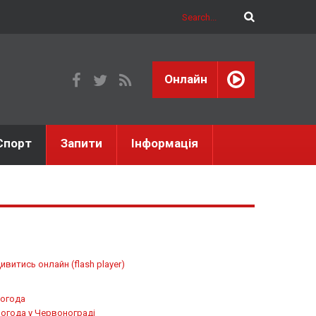
Онлайн
Спорт
Запити
Інформація
ивитись онлайн (flash player)
огода
огода у
Червонограді