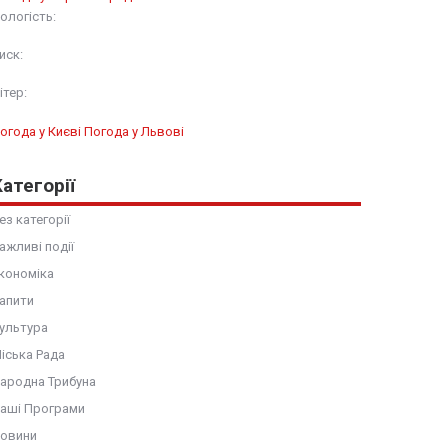
ологість:
иск:
ітер:
огода у Києві
Погода у Львові
Категорії
ез категорії
ажливі події
кономіка
апити
ультура
іська Рада
ародна Трибуна
аші Програми
овини