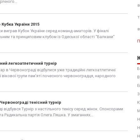
ічного...
в
т
 Кубка України 2015
в
ки виграв Кубок України серед команд-аматорів. У фіналі
льним та принциповим клубом із Одеської області "Балкани"
П
ний легкоатлетичний турнір
Б
ар в Червонограді відбулися уже традиційні легкоатлетичні
 вікової групи пам'яті почесного червоноградця, народного
В
ння...
Е
З
 Червонограді тенісний турнір
К
ді відбувся Турнір з настільного тенісу серед жінок. Спонсорами
М
та Радикальна партія Олега Ляшка. У змаганнях...
Н
Н
Н