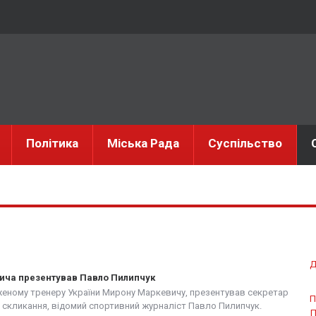
Політика
Міська Рада
Суспільство
Д
ича презентував Павло Пилипчук
женому тренеру України Мирону Маркевичу, презентував секретар
П
I скликання, відомий спортивний журналіст Павло Пилипчук.
П