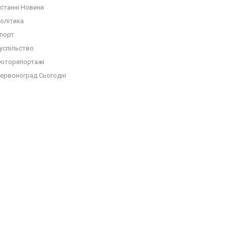
станні Новини
олітика
порт
успільство
оторепортажі
ервоноград Сьогодні