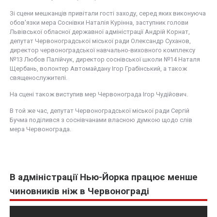
Зі сцени мешканців привітали гості заходу, серед яких виконуюча
обов'язки мера Соснівки Наталія Курінна, заступник голови
Львівської обласної державної адміністрації Андрій Корнат,
депутат Червоноградської міської ради Олександр Суханов,
директор червоноградської навчально-виховного комплексу
№13 Любов Палійчук, директор соснівської школи №14 Наталя
Щербань, волонтер Автомайдану Ігор Грабінський, а також
священослужителі.
На сцені також виступив мер Червонограда Ігор Чудійович.
В той же час, депутат Червоноградської міської ради Сергій
Бучма поділився з соснівчанами власною думкою щодо слів
мера Червонограда.
В адміністрації Нью-Йорка працює менше
чиновників ніж в Червонограді