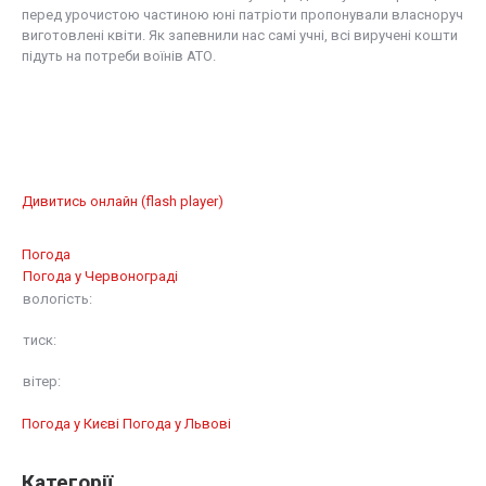
перед урочистою частиною юні патріоти пропонували власноруч
виготовлені квіти. Як запевнили нас самі учні, всі виручені кошти
підуть на потреби воїнів АТО.
Дивитись онлайн (flash player)
Погода
Погода у
Червонограді
вологість:
тиск:
вітер:
Погода у Києві
Погода у Львові
Категорії