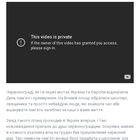
Червонограді, як і в інших містах України та Європи відзначили
День пам'яті і примирення. На Вічевій площі зібралися школярі,
священики та просто небайдужі люди, які знайшли час аби
вшанувати пам'ять загиблих за наші з вами життя.
Захід такого плану проходив в Україні вперше. І такі
нововведення припали до душі червоноградцям. Зокрема, майже
в кожного учасника віча на грудях був пришпилений червоний
мак. Такі символи пам'яті можна було придбати у школярів. Ще