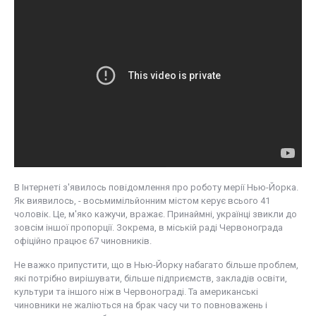
В Інтернеті з'явилось повідомлення про роботу мерії Нью-Йорка.
Як виявилось, - восьмимільйонним містом керує всього 41
чоловік. Це, м'яко кажучи, вражає. Принаймні, українці звикли до
зовсім іншої пропорції. Зокрема, в міській раді Червонограда
офіційно працює 67 чиновників.
Не важко припустити, що в Нью-Йорку набагато більше проблем,
які потрібно вирішувати, більше підприємств, закладів освіти,
культури та іншого ніж в Червонограді. Та американські
чиновники не жаліються на брак часу чи то повноважень і