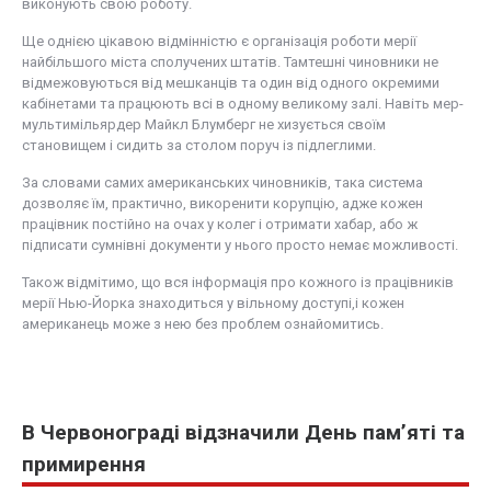
виконують свою роботу.
Ще однією цікавою відмінністю є організація роботи мерії
найбільшого міста сполучених штатів. Тамтешні чиновники не
відмежовуються від мешканців та один від одного окремими
кабінетами та працюють всі в одному великому залі. Навіть мер-
мультимільярдер Майкл Блумберг не хизується своїм
становищем і сидить за столом поруч із підлеглими.
За словами самих американських чиновників, така система
дозволяє їм, практично, викоренити корупцію, адже кожен
працівник постійно на очах у колег і отримати хабар, або ж
підписати сумнівні документи у нього просто немає можливості.
Також відмітимо, що вся інформація про кожного із працівників
мерії Нью-Йорка знаходиться у вільному доступі,і кожен
американець може з нею без проблем ознайомитись.
В Червонограді відзначили День пам’яті та
примирення