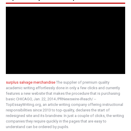
surplus salvage merchandise
The supplier of premium quality
academic writing effortlessly done in only a few clicks and currently
features a new website that makes the procedure that is purchasing
basic CHICAGO, Jan. 22, 2014 /PRNewswire-iReach/ --
TopEssayWriting.org, an article writing company offering instructional
responsibilities since 2013 to top-quality, declares the start of
redesigned site and its brandnew. In just a couple of clicks, the writing
companies they require quickly in the pages that are easy to
understand can be ordered by pupils.