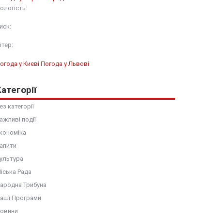
ологість:
иск:
ітер:
огода у Києві
Погода у Львові
Категорії
ез категорії
ажливі події
кономіка
апити
ультура
іська Рада
ародна Трибуна
аші Програми
овини