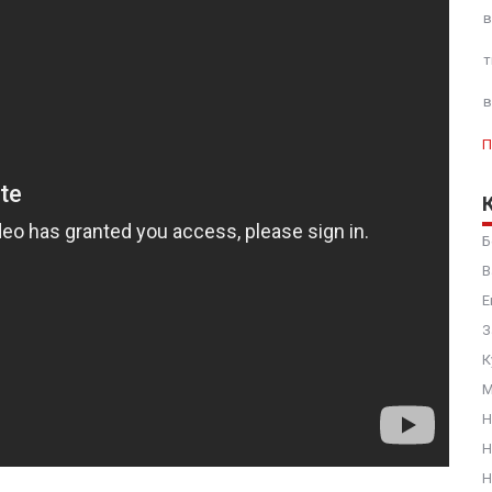
в
т
в
П
Б
В
Е
З
К
М
Н
Н
Н