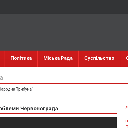
Політика
Міська Рада
Суспільство
а
 "Народна Трибуна"
Д
роблеми Червонограда
П
П