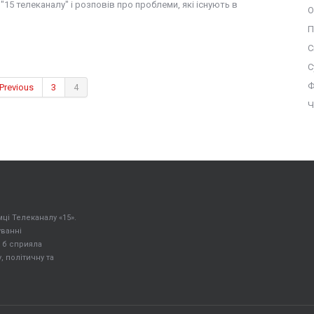
15 телеканалу" і розповів про проблеми, які існують в
О
П
С
С
Ф
Previous
3
4
Ч
ці Телеканалу «15».
уванні
 б сприяла
 політичну та