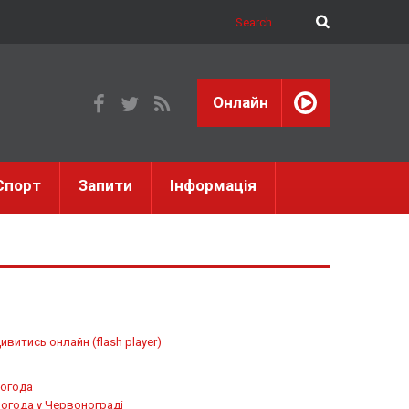
Онлайн
Спорт
Запити
Інформація
ивитись онлайн (flash player)
огода
огода у
Червонограді