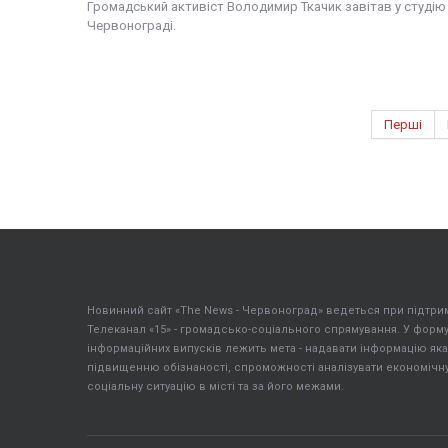
Громадський активіст Володимир Ткачик завітав у студію "
Червонограді.
Перші
Новинний сайт «The News - Червоноград» ведеться при підтрим
Телеканал «15» - громадсько-соціального спрямування. У форм
інформаційних випусків лежить мета - надавати інформацію яка
підвищенню обізнаності, спроможності аналізувати економічну,
соціальну ситуацію в місті та за його межами.