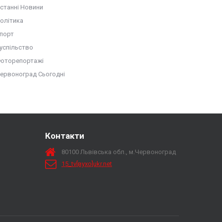
станні Новини
олітика
порт
успільство
оторепортажі
ервоноград Сьогодні
Контакти
80100 Львівська обл., м.Червоноград
15_tv[вухо]ukr.net