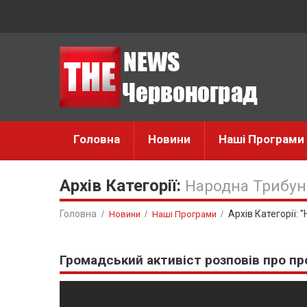
Головна
Новини
Наші Програми
Архів Категорії:
Народна Трибун
Головна
Архів Категорії:
Новини
Наші Програми
Громадський активіст розповів про п