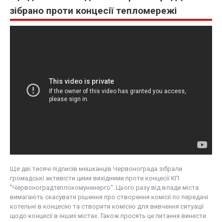
зібрано проти концесії тепломережі
Ще дві тисячі підписів мешканців Червонограда зібрали
громадські активісти цими вихідними проти концесії КП
"Червоноградтеплокомуненерго". Цього разу від влади міста
вимагають скасувати рішення про створення комісії по передачі
котельні в концесію та створити комісію для вивчення ситуації
щодо концесії в інших містах. Також просять це питання винести