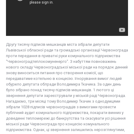
Другу тисячу підписів мешканців міста зібрали депутати
Львівської обласної ради та громадські організації Червонограда
проти передання в приватні руки комунального підприємства
"Червоноградтеплокомуненерго". З набуттям повноважень
нового складу Червоноградської міської ради на порядок денний
знову виноситься питання про створення комісії, що
передаватиме котельню в концесію. Ігнорування вимог людей
обурило депутата облради Володимира Ткачика. За один день
було зібрано понад тисячу підписів мешканців. 1 лютого ці
звернення депутати зареєстрували у міській раді Червонограда.
Нагадаємо, три місяці тому Володимир Ткачик з однодумцями
зібрали 1028 підписів червоноградців з вимогами провести
публічний аудит комунального підприємства, покарати винних у
доведенні тепломережі до банкрутства та скасувати усі рішення
міської ради Червонограда про концесію комунального
підприємства. Однак, ці звернення залишились нерозглянутими,