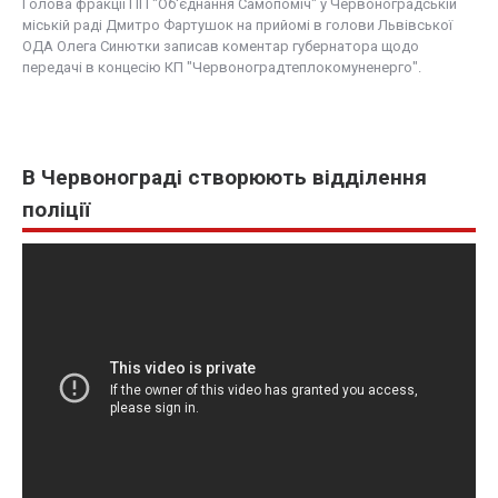
Голова фракції ПП "Об'єднання Самопоміч" у Червоноградській
міській раді Дмитро Фартушок на прийомі в голови Львівської
ОДА Олега Синютки записав коментар губернатора щодо
передачі в концесію КП "Червоноградтеплокомуненерго".
В Червонограді створюють відділення
поліції