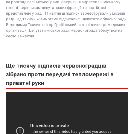
на розгляд сесії міської ради. Звернення адресовані міському
голові, керівникам депутатських фракцій та партій, які
представлені у раді. 11 квітня ці підписи зареєстрували у міській
раді. Під такими ж вимогами підписались депутати обласної ради
Володимир Ткачик та Ігор Грабінський та керівники громадських
організацій. Депутати міської ради Червонограда зберуться на
сесію 14 квітня.
Ще тисячу підписів червоноградців
зібрано проти передачі тепломережі в
приватні руки