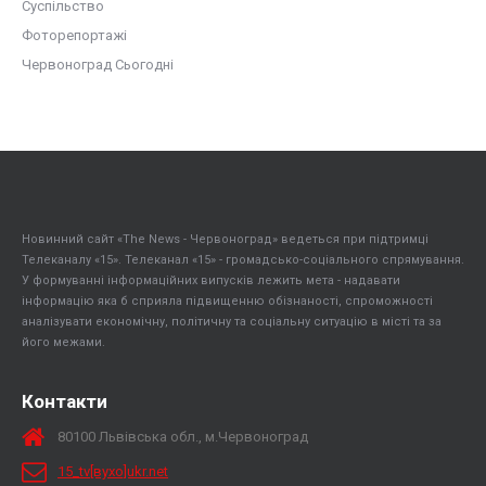
Суспільство
Фоторепортажі
Червоноград Сьогодні
Новинний сайт «The News - Червоноград» ведеться при підтримці
Телеканалу «15». Телеканал «15» - громадсько-соціального спрямування.
У формуванні інформаційних випусків лежить мета - надавати
інформацію яка б сприяла підвищенню обізнаності, спроможності
аналізувати економічну, політичну та соціальну ситуацію в місті та за
його межами.
Контакти
80100 Львівська обл., м.Червоноград
15_tv[вухо]ukr.net