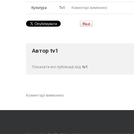
Культура
Tv1
Коментарі вимкнено
Автор
tv1
Показати всі публікації від:
tv1
Коментарі вимкнено.