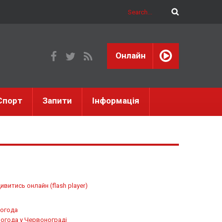
Онлайн
Спорт
Запити
Інформація
ивитись онлайн (flash player)
огода
огода у
Червонограді