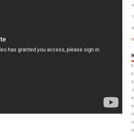
в
т
в
П
Б
В
Е
З
К
М
Н
Н
Н