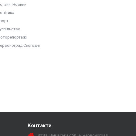
станні Новини
олітика
порт
успільство
оторепортажі
ервоноград Сьогодні
Контакти
80100 Львівська обл., м.Червоноград