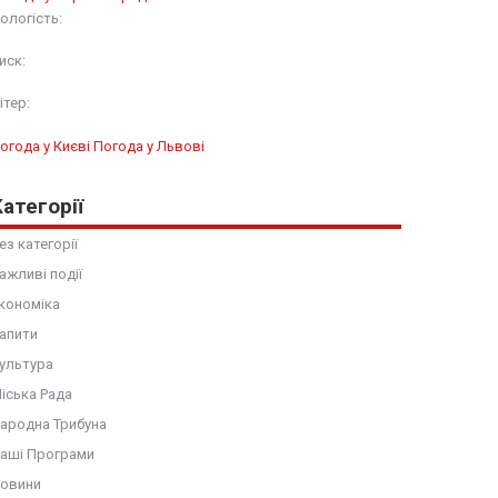
ологість:
иск:
ітер:
огода у Києві
Погода у Львові
Категорії
ез категорії
ажливі події
кономіка
апити
ультура
іська Рада
ародна Трибуна
аші Програми
овини