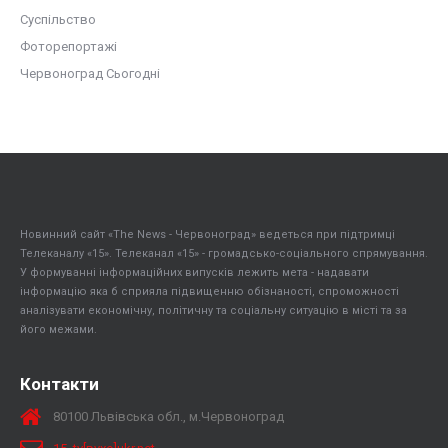
Суспільство
Фоторепортажі
Червоноград Сьогодні
Новинний сайт «The News - Червоноград» ведеться при підтримці
Телеканалу «15». Телеканал «15» - громадсько-соціального спрямування.
У формуванні інформаційних випусків лежить мета - надавати
інформацію яка б сприяла підвищенню обізнаності, спроможності
аналізувати економічну, політичну та соціальну ситуацію в місті та за
його межами.
Контакти
80100 Львівська обл., м.Червоноград