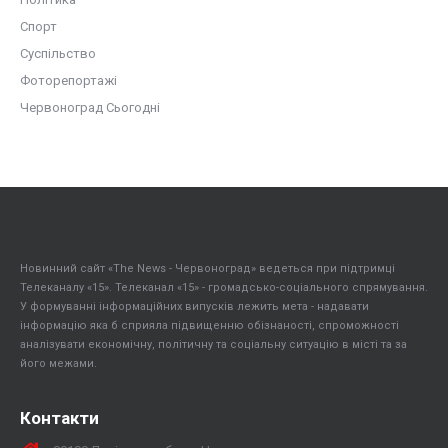
Спорт
Суспільство
Фоторепортажі
Червоноград Сьогодні
Новинний сайт «The News - Червоноград» ведеться при підтримці
Телеканалу «15». Телеканал «15» - громадсько-соціального спрямування.
У формуванні інформаційних випусків лежить мета - надавати
інформацію яка б сприяла підвищенню обізнаності, спроможності
аналізувати економічну, політичну та соціальну ситуацію в місті та за
його межами.
Контакти