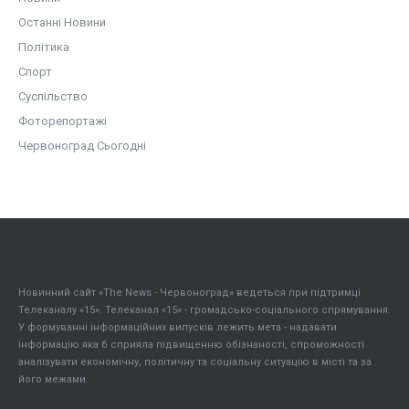
Останні Новини
Політика
Спорт
Суспільство
Фоторепортажі
Червоноград Сьогодні
Новинний сайт «The News - Червоноград» ведеться при підтримці
Телеканалу «15». Телеканал «15» - громадсько-соціального спрямування.
У формуванні інформаційних випусків лежить мета - надавати
інформацію яка б сприяла підвищенню обізнаності, спроможності
аналізувати економічну, політичну та соціальну ситуацію в місті та за
його межами.