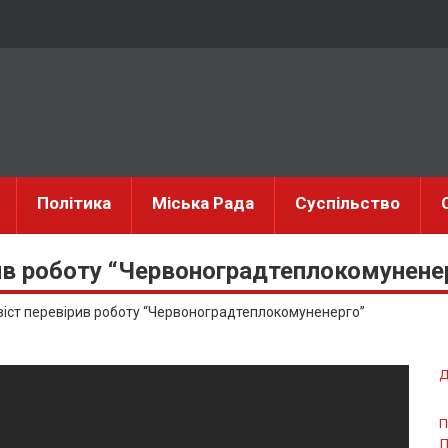
Політика
Міська Рада
Суспільство
ив роботу “Червоноградтеплокомунене
віст перевірив роботу “Червоноградтеплокомуненерго”
Д
П
П