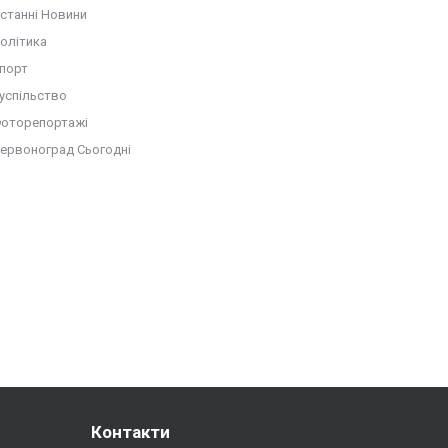
станні Новини
олітика
порт
успільство
оторепортажі
ервоноград Сьогодні
Контакти