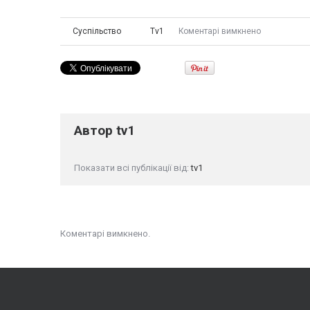
Суспільство
Tv1
Коментарі вимкнено
Автор
tv1
Показати всі публікації від:
tv1
Коментарі вимкнено.