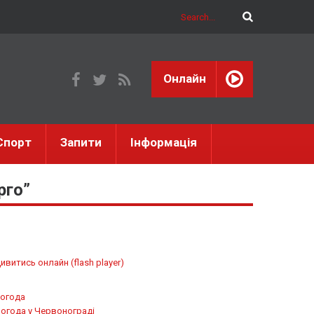
Онлайн
Спорт
Запити
Інформація
рго”
ивитись онлайн (flash player)
огода
огода у
Червонограді