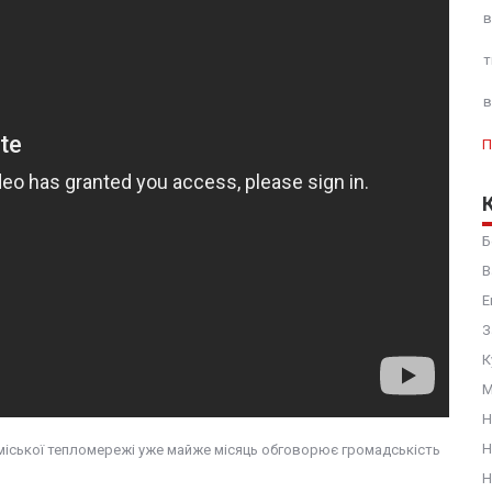
в
т
в
П
Б
В
Е
З
К
М
Н
Н
 міської тепломережі уже майже місяць обговорює громадськість
Н