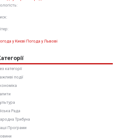
ологість:
иск:
ітер:
огода у Києві
Погода у Львові
Категорії
ез категорії
ажливі події
кономіка
апити
ультура
іська Рада
ародна Трибуна
аші Програми
овини