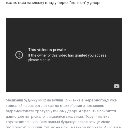
жаліються на міську владу через “полігон” у дворі
Мешканці будинку №12 на вулиці Грінченка в Червонограді уже
тривалий час звертаються до міської ради з проханням
відремонтувати тротуар у їхньому дворі. Асфальтне покриття
давно уже потріскало і лишились лише ями. Поруч - кілька
трухлявих пеньків. Самі жильці будинку називають це місце
"полігоном". З їх слів, тут можна лише танком проїхати. А що вже