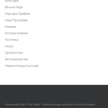
Культура
Міська Рада
Народна Трибуна
Наші Програми
Новини
Останні Новини
Політика
Спорт
Суспільство
Фоторепортажі
Червоноград Сьогодні
Новинний сайт «The News - Червоноград» ведеться при підтримці