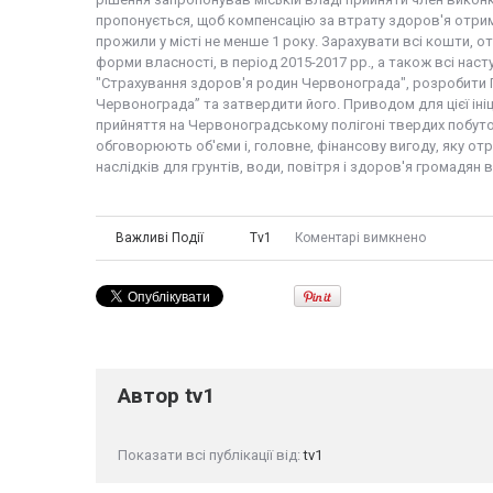
пропонується, щоб компенсацію за втрату здоров'я отриму
прожили у місті не менше 1 року. Зарахувати всі кошти, о
форми власності, в період 2015-2017 рр., а також всі нас
"Страхування здоров'я родин Червонограда", розробити
Червонограда” та затвердити його. Приводом для цієї ініц
прийняття на Червоноградському полігоні твердих побутов
обговорюють об'єми і, головне, фінансову вигоду, яку отр
наслідків для грунтів, води, повітря і здоров'я громадян в
Важливі Події
Tv1
Коментарі вимкнено
Автор
tv1
Показати всі публікації від:
tv1