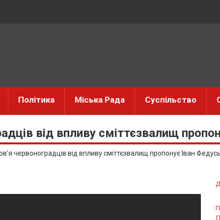
Політика
Міська Рада
Суспільство
адців від впливу сміттєзвалищ пропон
ов’я червоноградців від впливу сміттєзвалищ пропонує Іван Федус
Д
П
П