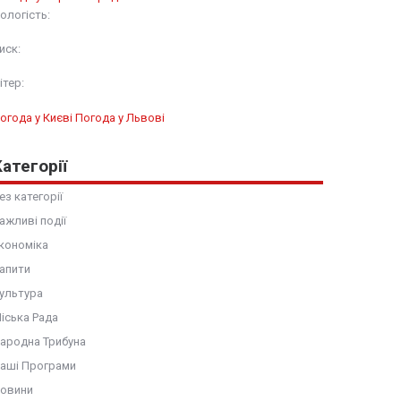
ологість:
иск:
ітер:
огода у Києві
Погода у Львові
Категорії
ез категорії
ажливі події
кономіка
апити
ультура
іська Рада
ародна Трибуна
аші Програми
овини