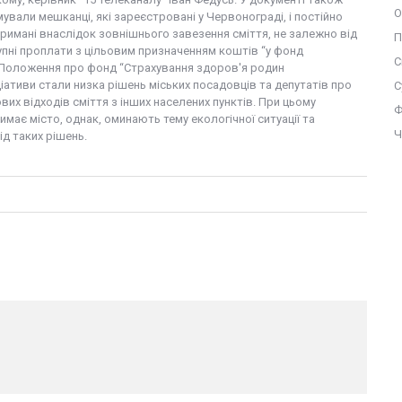
О
вали мешканці, які зареєстровані у Червонограді, і постійно
тримані внаслідок зовнішнього завезення сміття, не залежно від
П
тупні проплати з цільовим призначенням коштів “у фонд
С
 Положення про фонд “Страхування здоров'я родин
іативи стали низка рішень міських посадовців та депутатів про
С
их відходів сміття з інших населених пунктів. При цьому
Ф
имає місто, однак, оминають тему екологічної ситуації та
Ч
ід таких рішень.