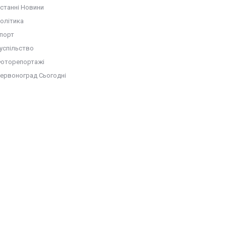
станні Новини
олітика
порт
успільство
оторепортажі
ервоноград Сьогодні