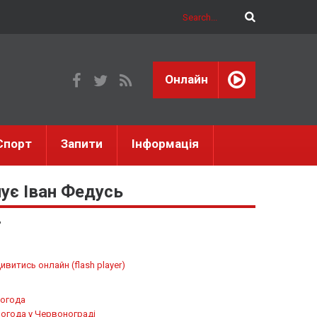
Онлайн
Спорт
Запити
Інформація
ує Іван Федусь
ь
ивитись онлайн (flash player)
огода
огода у
Червонограді