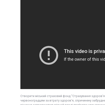
Створити міський страховий фонд "Страхування здоров'я
червоноградцям за втрату здоров'я, спричинену забрудн
рішення запропонував міській владі прийняти член виконк