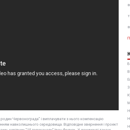
в
т
в
П
Б
В
Е
З
К
М
Н
Н
 родин Червонограда" і виплачувати з нього компенсацію
енням навколишнього середовища. Відповідне звернення і проект
Н
ому, керівник "15 телеканалу" Іван Федусь. У документі також