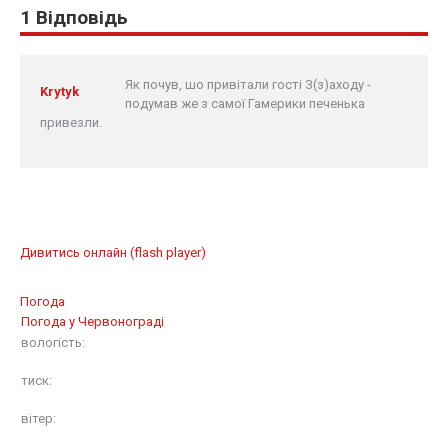
1 Відповідь
Як почув, шо привітали гості З(з)аходу -
Krytyk
подумав же з самої Гамерики печенька
привезли.
Дивитись онлайн (flash player)
Погода
Погода у
Червонограді
вологість:
тиск:
вітер: