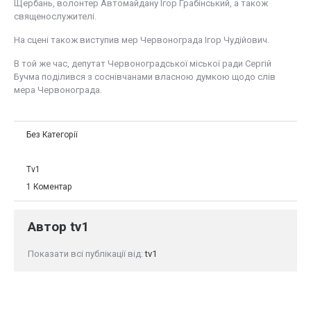
Щербань, волонтер Автомайдану Ігор Грабінський, а також
священослужителі.
На сцені також виступив мер Червонограда Ігор Чудійович.
В той же час, депутат Червоноградської міської ради Сергій
Бучма поділився з соснівчанами власною думкою щодо слів
мера Червонограда.
Без Категорії
Tv1
1 Коментар
Автор
tv1
Показати всі публікації від:
tv1