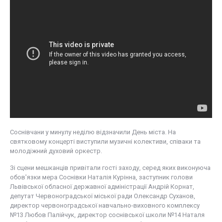
Cоснівчани у минулу неділю відзначили День міста. На
святковому концерті виступили музичні колективи, співаки та
молодіжний духовий оркестр.
Зі сцени мешканців привітали гості заходу, серед яких виконуюча
обов'язки мера Соснівки Наталія Курінна, заступник голови
Львівської обласної державної адміністрації Андрій Корнат,
депутат Червоноградської міської ради Олександр Суханов,
директор червоноградської навчально-виховного комплексу
№13 Любов Палійчук, директор соснівської школи №14 Наталя