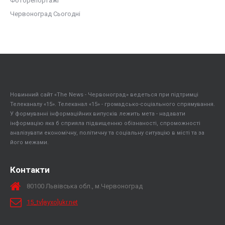
Фоторепортажі
Червоноград Сьогодні
Новинний сайт «The News - Червоноград» ведеться при підтримці
Телеканалу «15». Телеканал «15» - громадсько-соціального спрямування.
У формуванні інформаційних випусків лежить мета - надавати
інформацію яка б сприяла підвищенню обізнаності, спроможності
аналізувати економічну, політичну та соціальну ситуацію в місті та за
його межами.
Контакти
80100 Львівська обл., м.Червоноград
15_tv[вухо]ukr.net